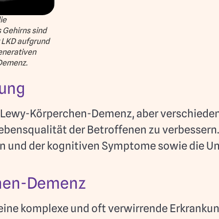
ie
Gehirns sind
er LKD aufgrund
enerativen
 Demenz.
uung
die Lewy-Körperchen-Demenz, aber verschiede
Lebensqualität der Betroffenen zu verbesser
n und der kognitiven Symptome sowie die U
chen-Demenz
ine komplexe und oft verwirrende Erkranku