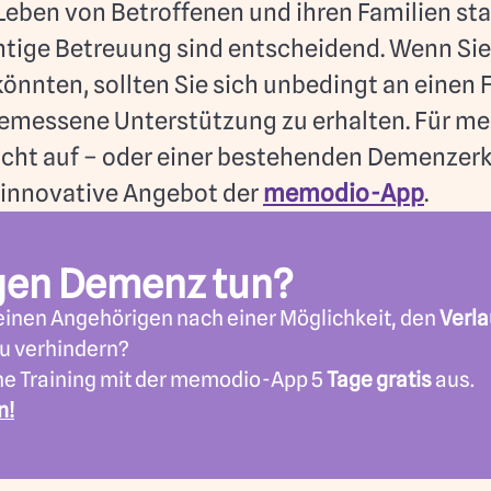
Leben von Betroffenen und ihren Familien sta
ichtige Betreuung sind entscheidend. Wenn S
könnten, sollten Sie sich unbedingt an einen
messene Unterstützung zu erhalten. Für meh
cht auf – oder einer bestehenden Demenzerk
 innovative Angebot der
memodio-App
.
gen Demenz tun?
r einen Angehörigen nach einer Möglichkeit, den
Verla
u verhindern?
he Training mit der memodio-App 5
Tage gratis
aus.
n!