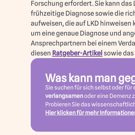
Forschung erfordert. Sie kann das 
frühzeitige Diagnose sowie die r
aufweisen, die auf LKD hinweisen 
um eine genaue Diagnose und ange
Ansprechpartnern bei einem Verda
diesen
Ratgeber-Artikel
sowie das
Was kann man ge
Sie suchen für sich selbst oder fü
verlangsamen
oder eine Demenz z
Probieren Sie das wissenschaftlic
Hier klicken für mehr Informatione