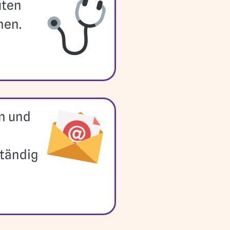
uten
nen.
en und
ständig