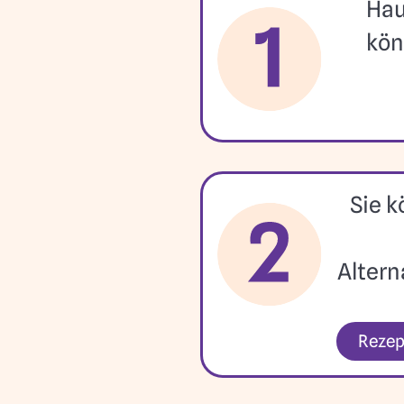
Hau
kön
Sie k
Altern
Rezep