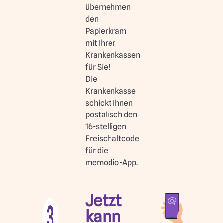
übernehmen
den
Papierkram
mit Ihrer
Krankenkassen
für Sie!
Die
Krankenkasse
schickt Ihnen
postalisch den
16-stelligen
Freischaltcode
für die
memodio-App.
Jetzt
kann