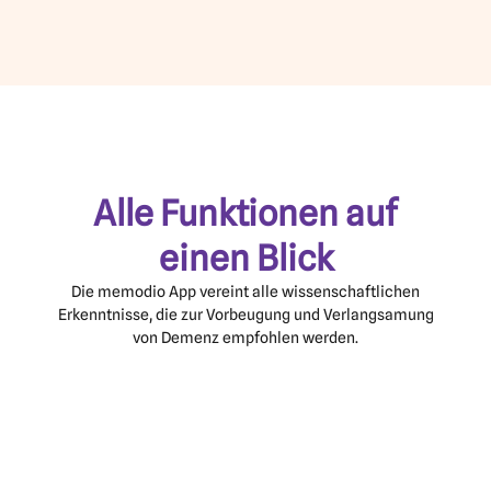
⭐ ⭐ ⭐ ⭐ ⭐
Super App!
Man muss sich auf die Übungen einlassen und etwas geduldig sein,
aber nach einigen Wochen habe ich gemerkt, wie mein Gedächtnis
besser geworden ist. Meinem Sohn ist das ebenfalls aufgefallen.
m
Dankeschön!
Alle Funktionen auf
– Nutzerin aus dem Google Play Store, August 2025
einen Blick
Die memodio App vereint alle wissenschaftlichen
Erkenntnisse, die zur Vorbeugung und Verlangsamung
von Demenz empfohlen werden.