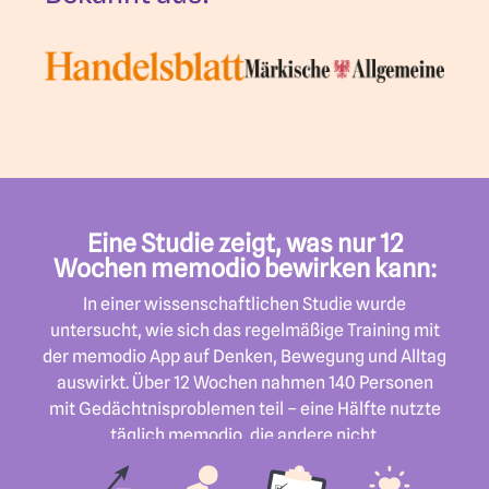
Eine Studie zeigt, was nur 12
Wochen memodio bewirken kann:
In einer wissenschaftlichen Studie wurde
untersucht, wie sich das regelmäßige Training mit
der memodio App auf Denken, Bewegung und Alltag
auswirkt. Über 12 Wochen nahmen 140 Personen
mit Gedächtnisproblemen teil – eine Hälfte nutzte
täglich memodio, die andere nicht.