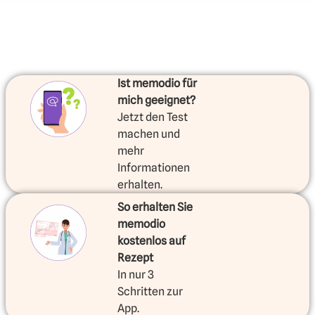
Ist memodio für
mich geeignet?
Jetzt den Test
machen und
mehr
Informationen
erhalten.
So erhalten Sie
memodio
kostenlos auf
Rezept
In nur 3
Schritten zur
App.