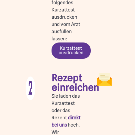
folgendes
Kurzattest
ausdrucken
und vom Arzt
ausfüllen
lassen:
Kurzattest
ausdrucken
Rezept
einreichen
Sie laden das
Kurzattest
oder das
Rezept
direkt
bei uns
hoch.
Wir