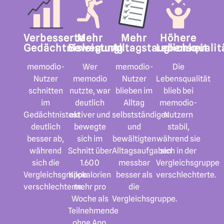
Verbesserte
Mehr
Mehr
Höhere
Gedächtnisleistung
Bewegung
Alltagstauglichkeit
Lebensqualit
memodio-
Wer
memodio-
Die
Nutzer
memodio
Nutzer
Lebensqualität
schnitten
nutzte, war
blieben im
blieb bei
im
deutlich
Alltag
memodio-
Gedächtnistest
aktiver und
selbstständiger
Nutzern
deutlich
bewegte
und
stabil,
besser ab,
sich im
bewältigten
während sie
während
Schnitt über
Alltagsaufgaben
sich in der
sich die
1.600
messbar
Vergleichsgruppe
Vergleichsgruppe
Kilokalorien
besser als
verschlechterte.
verschlechterte.
mehr pro
die
Woche als
Vergleichsgruppe.
Teilnehmende
ohne App.